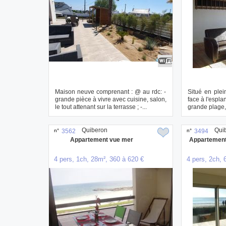
Maison neuve comprenant : @ au rdc: -
Situé en plei
grande pièce à vivre avec cuisine, salon,
face à l'espl
le tout attenant sur la terrasse ; -...
grande plage, 
Quiberon
Qui
n°
3562
n°
3494
Appartement vue mer
Appartement 
4 pers, 1ch, 28m², 360 à 620 €
4 pers, 2ch, 