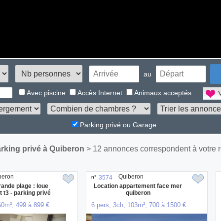
au
Avec piscine
Accès Internet
Animaux acceptés
Parking privé ou Garage
king privé à Quiberon
> 12 annonces correspondent à votre 
beron
Quiberon
n°
3574
ande plage : loue
Location appartement face mer
t3 - parking privé
quiberon
60m², 499 à 899 €
6 pers, 3ch, 103m², 700 à 1500 €