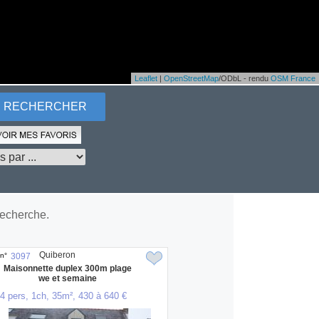
Leaflet
|
OpenStreetMap
/ODbL - rendu
OSM France
recherche.
Quiberon
n°
3097
Maisonnette duplex 300m plage
we et semaine
4 pers, 1ch, 35m², 430 à 640 €