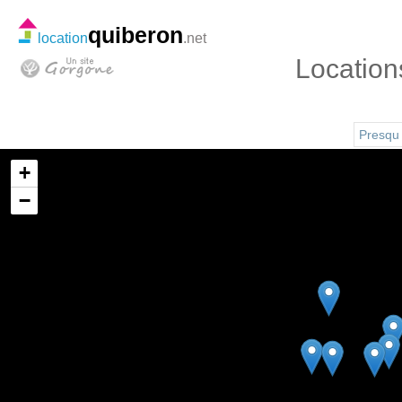
quiberon
location
.net
Location
Presqu 
+
−