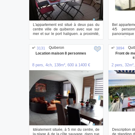
L'appartement est situé à deux pas du
Bel appartem
centre ville de quiberon avec vue sur
4/5 person
mer et sur le port haliguen. a proximité,
panoramique s
...
chaussée, co..
Quiberon
Qui
n°
3131
n°
3894
Location maison 8 personnes
Front de me
s
8 pers, 4ch, 138m², 600 à 1400 €
2 pers, 32m²,
Idéalement située, à 5 mn du centre, de
Description st
la plage & de la côte sauvage, dans rue
de standing d