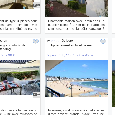
ent de type 3 pièces pour
Charmante maison avec jardin dans un
nes avec grande vue
quartier calme à 300m de la plage,des
ur la mer, situé au rez de
commerces et de la côte sauvage 3
.
chambres ...
beron
Quiberon
n°
3765
r grand studio de
Appartement en front de mer
tanding
 55 à 98 €
2 pers, 1ch, 51m², 650 à 950 €
udio : face à la mer. studio
Nouveau, situation exceptionnelle accès
e 32 m² avec terrasses de
direct devant grande plage, très bel