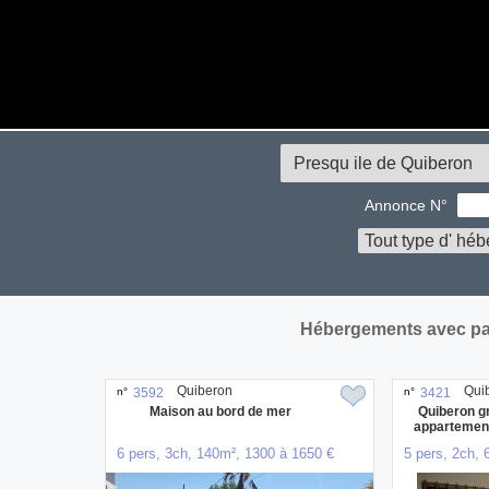
Annonce N°
Hébergements avec par
Quiberon
Qui
n°
3592
n°
3421
Maison au bord de mer
Quiberon gr
appartement 
6 pers, 3ch, 140m², 1300 à 1650 €
5 pers, 2ch, 