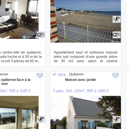
n centre-ville de quiberon,
Appartement neuf et lumineux exposé
anade hoche et à 50 m de la
plein sud composé d’une grande pièce
ce joli 3 pièces de 60 m...
de 30 m2 avec salon et cuisine
américaine,3 cha...
beron
Quiberon
n°
3564
quiberon face à la
Maison avec jardin
mer
60m², 500 à 1100 €
6 pers, 3ch, 120m², 800 à 1300 €