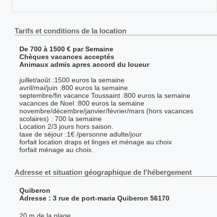
Tarifs et conditions de la location
De 700 à 1500 € par Semaine
Chèques vacances acceptés
Animaux admis apres accord du loueur
juillet/août :1500 euros la semaine
avril/mai/juin :800 euros la semaine
septembre/fin vacance Toussaint :800 euros la semaine
vacances de Noel :800 euros la semaine
novembre/décembre/janvier/février/mars (hors vacances
scolaires) : 700 la semaine
Location 2/3 jours hors saison.
taxe de séjour :1€ /personne adulte/jour
forfait location draps et linges et ménage au choix
forfait ménage au choix.
Adresse et situation géographique de l'hébergement
Quiberon
Adresse : 3 rue de port-maria Quiberon 56170
20 m de la plage.