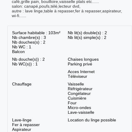
café,grille pain, bouilloire,vaisselle plats etc......
salon: canapé,poufs,télé,lecteur dvd,
autre : lave linge,table à repasser,fer à repasser,aspirateur,
wi-fi......
Surface habitable : 103m²
Nb lit(s) double(s) : 2
Nb chambre(s) : 3
Nb lit(s) simple(s) : 2
Nb douches(s) : 2
Nb WC : 1
Balcon
Nb douche(s)) : 2
Chaises longues
Nb WC(s)) : 1
Parking privé
Acces Internet
Téléviseur
Chauffage
Vaisselle
Réfrigérateur
Congélateur
Cuisinière
Four
Micro-ondes
Lave-vaisselle
Lave-linge
Location du linge possible
Fer à repasser
Aspirateur