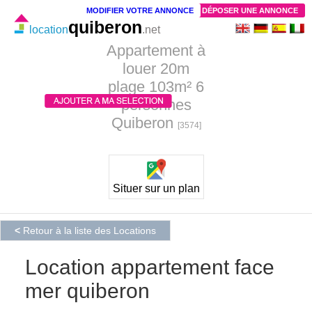
MODIFIER VOTRE ANNONCE
DÉPOSER UNE ANNONCE
quiberon
location
.net
Appartement à
louer 20m
plage 103m² 6
personnes
Quiberon
[3574]
Situer sur un plan
<
Retour à la liste des Locations
Location appartement face
mer quiberon