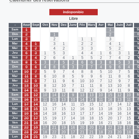
Indisponible
Libre
-
Aout
Sept
Oct
Nov
Dec
Janv
Fév
Mars
Avr
Mai
Juin
Juil
Sam
1
-
-
-
-
-
-
-
-
1
-
-
Dim
2
-
-
1
-
-
-
-
-
2
-
-
Lun
3
-
-
2
-
-
1
1
-
3
-
-
Mar
4
1
-
3
1
-
2
2
-
4
1
-
Mer
5
2
-
4
2
-
3
3
-
5
2
-
Jeu
6
3
1
5
3
-
4
4
1
6
3
1
Ven
7
4
2
6
4
1
5
5
2
7
4
2
Sam
8
5
3
7
5
2
6
6
3
8
5
3
Dim
9
6
4
8
6
3
7
7
4
9
6
4
Lun
10
7
5
9
7
4
8
8
5
10
7
5
Mar
11
8
6
10
8
5
9
9
6
11
8
6
Mer
12
9
7
11
9
6
10
10
7
12
9
7
Jeu
13
10
8
12
10
7
11
11
8
13
10
8
Ven
14
11
9
13
11
8
12
12
9
14
11
9
Sam
15
12
10
14
12
9
13
13
10
15
12
10
Dim
16
13
11
15
13
10
14
14
11
16
13
11
Lun
17
14
12
16
14
11
15
15
12
17
14
12
Mar
18
15
13
17
15
12
16
16
13
18
15
13
Mer
19
16
14
18
16
13
17
17
14
19
16
14
Jeu
20
17
15
19
17
14
18
18
15
20
17
15
Ven
21
18
16
20
18
15
19
19
16
21
18
16
Sam
22
19
17
21
19
16
20
20
17
22
19
17
Dim
23
20
18
22
20
17
21
21
18
23
20
18
Lun
24
21
19
23
21
18
22
22
19
24
21
19