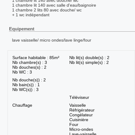
1 chambre lit 140 avec douche/ wc
1 chambre lit 140 avec salle d'eau/baignoire
1 chambre 2 lits 80 avec douche/ wc
+ 1 wc indépendant
Equipement
lave vaisselle/ micro ondes/lave linge/four
Surface habitable : 85m²
Nb lit(s) double(s) : 2
Nb chambre(s) : 3
Nb lit(s) simple(s) : 2
Nb douches(s) : 2
Nb WC : 3
Nb douche(s)) : 2
Nb bain(s)) : 1
Nb WC(s)) : 3
Téléviseur
Chauffage
Vaisselle
Réfrigérateur
Congélateur
Cuisinière
Four
Micro-ondes
Lave-vaisselle