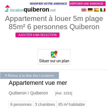
MODIFIER VOTRE ANNONCE
DÉPOSER UNE ANNONCE
quiberon
location
.net
Appartement à louer 5m plage
85m² 6 personnes Quiberon
[3293]
Situer sur un plan
<
Retour à la liste des Locations
Appartement vue mer
Quiberon / Quiberon
[Réf. 3293]
6 personnes
3 chambres
85 m² habitable