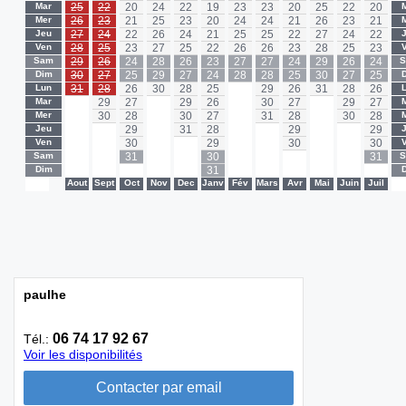
Mar
25
22
20
24
22
19
23
23
20
25
22
20
Mer
26
23
21
25
23
20
24
24
21
26
23
21
Jeu
27
24
22
26
24
21
25
25
22
27
24
22
Ven
28
25
23
27
25
22
26
26
23
28
25
23
Sam
29
26
24
28
26
23
27
27
24
29
26
24
Dim
30
27
25
29
27
24
28
28
25
30
27
25
Lun
31
28
26
30
28
25
-
29
26
31
28
26
Mar
-
29
27
-
29
26
-
30
27
-
29
27
Mer
-
30
28
-
30
27
-
31
28
-
30
28
Jeu
-
-
29
-
31
28
-
-
29
-
-
29
Ven
-
-
30
-
-
29
-
-
30
-
-
30
Sam
-
-
31
-
-
30
-
-
-
-
-
31
Dim
-
-
-
-
-
31
-
-
-
-
-
-
-
Aout
Sept
Oct
Nov
Dec
Janv
Fév
Mars
Avr
Mai
Juin
Juil
-
paulhe
06 74 17 92 67
Tél.:
Voir les disponibilités