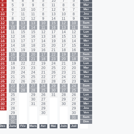
7
4
8
8
5
10
7
5
Lun
8
5
9
9
6
11
8
6
Mar
9
6
10
10
7
12
9
7
Mer
10
7
11
11
8
13
10
8
Jeu
11
8
12
12
9
14
11
9
Ven
12
9
13
13
10
15
12
10
Sam
13
10
14
14
11
16
13
11
Dim
14
11
15
15
12
17
14
12
Lun
15
12
16
16
13
18
15
13
Mar
16
13
17
17
14
19
16
14
Mer
17
14
18
18
15
20
17
15
Jeu
18
15
19
19
16
21
18
16
Ven
19
16
20
20
17
22
19
17
Sam
20
17
21
21
18
23
20
18
Dim
21
18
22
22
19
24
21
19
Lun
22
19
23
23
20
25
22
20
Mar
23
20
24
24
21
26
23
21
Mer
24
21
25
25
22
27
24
22
Jeu
25
22
26
26
23
28
25
23
Ven
26
23
27
27
24
29
26
24
Sam
27
24
28
28
25
30
27
25
Dim
28
25
-
29
26
31
28
26
Lun
29
26
-
30
27
-
29
27
Mar
30
27
-
31
28
-
30
28
Mer
31
28
-
-
29
-
-
29
Jeu
-
29
-
-
30
-
-
30
Ven
-
30
-
-
-
-
-
31
Sam
-
31
-
-
-
-
-
-
Dim
Dec
Janv
Fév
Mars
Avr
Mai
Juin
Juil
-