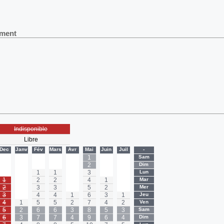
ement
Indisponible
Libre
Dec
Janv
Fév
Mars
Avr
Mai
Juin
Juil
-
-
-
-
-
-
1
-
-
Sam
-
-
-
-
-
2
-
-
Dim
-
-
1
1
-
3
-
-
Lun
1
-
2
2
-
4
1
-
Mar
2
-
3
3
-
5
2
-
Mer
3
-
4
4
1
6
3
1
Jeu
4
1
5
5
2
7
4
2
Ven
5
2
6
6
3
8
5
3
Sam
6
3
7
7
4
9
6
4
Dim