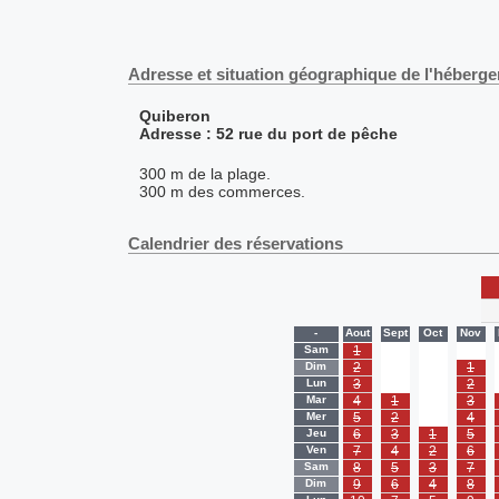
Adresse et situation géographique de l'héberg
Quiberon
Adresse : 52 rue du port de pêche
300 m de la plage.
300 m des commerces.
Calendrier des réservations
-
Aout
Sept
Oct
Nov
Sam
1
-
-
-
Dim
2
-
-
1
Lun
3
-
-
2
Mar
4
1
-
3
Mer
5
2
-
4
Jeu
6
3
1
5
Ven
7
4
2
6
Sam
8
5
3
7
Dim
9
6
4
8