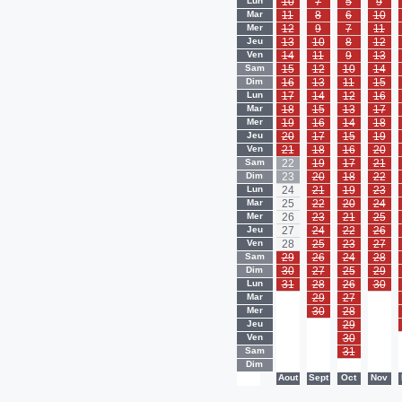
Lun
10
7
5
9
Mar
11
8
6
10
Mer
12
9
7
11
Jeu
13
10
8
12
Ven
14
11
9
13
Sam
15
12
10
14
Dim
16
13
11
15
Lun
17
14
12
16
Mar
18
15
13
17
Mer
19
16
14
18
Jeu
20
17
15
19
Ven
21
18
16
20
Sam
22
19
17
21
Dim
23
20
18
22
Lun
24
21
19
23
Mar
25
22
20
24
Mer
26
23
21
25
Jeu
27
24
22
26
Ven
28
25
23
27
Sam
29
26
24
28
Dim
30
27
25
29
Lun
31
28
26
30
Mar
-
29
27
-
Mer
-
30
28
-
Jeu
-
-
29
-
Ven
-
-
30
-
Sam
-
-
31
-
Dim
-
-
-
-
-
Aout
Sept
Oct
Nov