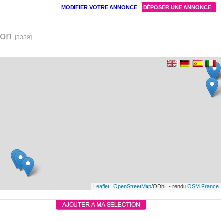
MODIFIER VOTRE ANNONCE
DÉPOSER UNE ANNONCE
ron
[3339]
Leaflet
|
OpenStreetMap
/ODbL - rendu
OSM France