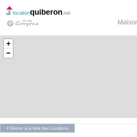
quiberon
location
.net
Maison
+
−
<
Retour à la liste des Locations