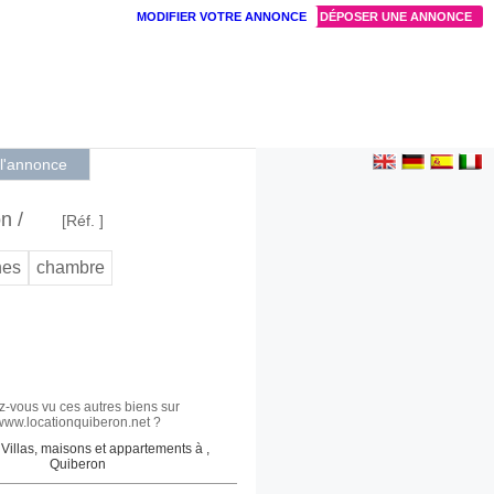
MODIFIER VOTRE ANNONCE
DÉPOSER UNE ANNONCE
 l'annonce
n /
[Réf. ]
nes
chambre
z-vous vu ces autres biens sur
www.locationquiberon.net ?
Villas, maisons et appartements à ,
Quiberon