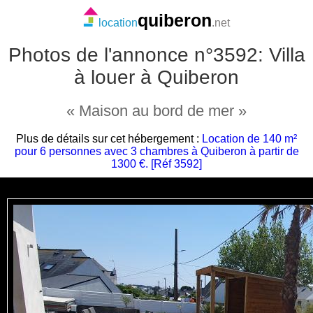
quiberon
location
.net
Photos de l'annonce n°3592: Villa
à louer à Quiberon
« Maison au bord de mer »
Plus de détails sur cet hébergement :
Location de 140 m²
pour 6 personnes avec 3 chambres à Quiberon à partir de
1300 €. [Réf 3592]